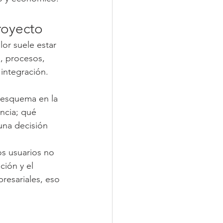
royecto
or suele estar 
, procesos, 
integración. 
n esquema en la 
ncia; qué 
una decisión 
os usuarios no 
ión y el 
esariales, eso 