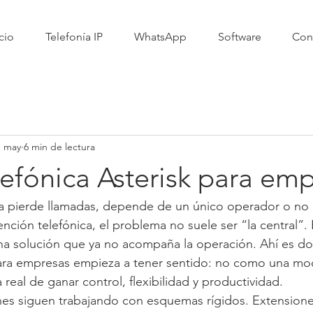
cio
Telefonía IP
WhatsApp
Software
Con
1 may
6 min de lectura
lefónica Asterisk para em
 pierde llamadas, depende de un único operador o no
ención telefónica, el problema no suele ser “la central”.
na solución que ya no acompaña la operación. Ahí es do
 para empresas empieza a tener sentido: no como una mo
real de ganar control, flexibilidad y productividad.
s siguen trabajando con esquemas rígidos. Extensiones 