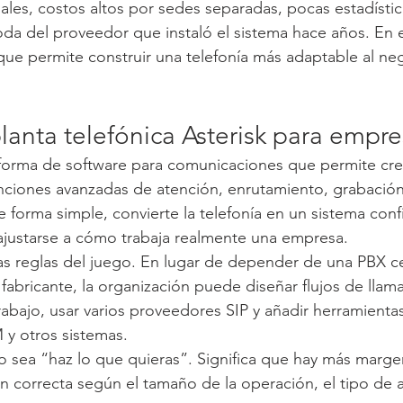
les, costos altos por sedes separadas, pocas estadístic
a del proveedor que instaló el sistema hace años. En e
que permite construir una telefonía más adaptable al neg
lanta telefónica Asterisk para empre
aforma de software para comunicaciones que permite crea
nciones avanzadas de atención, enrutamiento, grabación
 forma simple, convierte la telefonía en un sistema conf
ajustarse a cómo trabaja realmente una empresa.
s reglas del juego. En lugar de depender de una PBX c
 fabricante, la organización puede diseñar flujos de llam
trabajo, usar varios proveedores SIP y añadir herramientas
 y otros sistemas.
o sea “haz lo que quieras”. Significa que hay más marge
ón correcta según el tamaño de la operación, el tipo de a