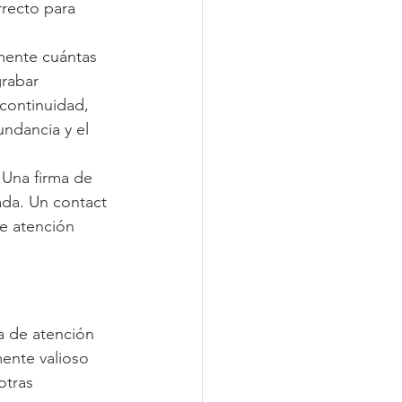
rrecto para 
amente cuántas 
grabar 
 continuidad, 
undancia y el 
Una firma de 
ada. Un contact 
e atención 
ca de atención 
ente valioso 
otras 