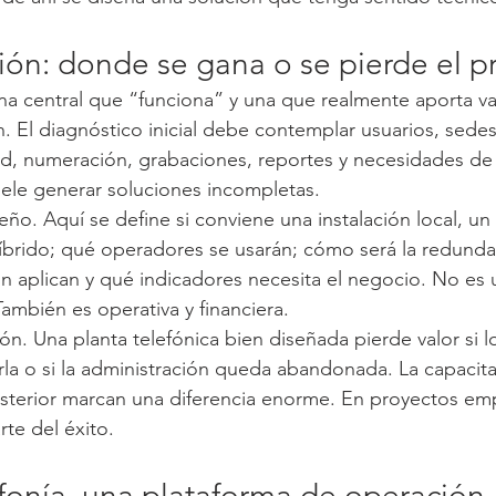
ón: donde se gana o se pierde el p
una central que “funciona” y una que realmente aporta val
. El diagnóstico inicial debe contemplar usuarios, sedes
ad, numeración, grabaciones, reportes y necesidades de 
uele generar soluciones incompletas.
eño. Aquí se define si conviene una instalación local, u
brido; qué operadores se usarán; cómo será la redunda
ón aplican y qué indicadores necesita el negocio. No es 
ambién es operativa y financiera.
ón. Una planta telefónica bien diseñada pierde valor si l
a o si la administración queda abandonada. La capacitac
erior marcan una diferencia enorme. En proyectos empr
rte del éxito.
fonía, una plataforma de operación