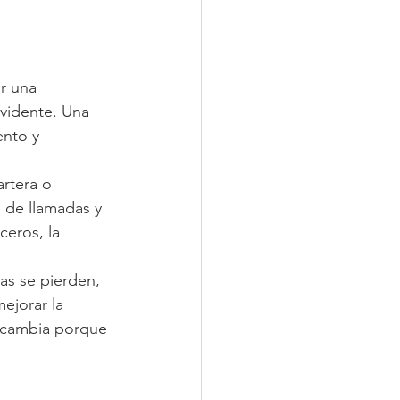
r una 
evidente. Una 
nto y 
rtera o 
e de llamadas y 
eros, la 
as se pierden, 
ejorar la 
n cambia porque 