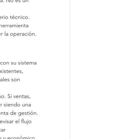
ia. No es un 
erio técnico. 
 herramienta 
r la operación.
 con su sistema 
istentes, 
nales son 
. Si ventas, 
ir siendo una 
enta de gestión.
isar el flujo 
tar 
co y económico.