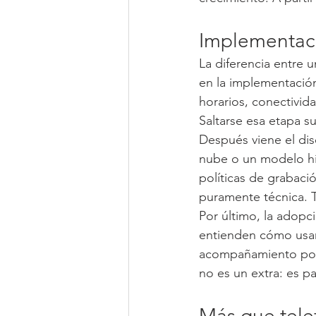
Implementaci
La diferencia entre 
en la implementación
horarios, conectivid
Saltarse esa etapa s
Después viene el dis
nube o un modelo hí
políticas de grabaci
puramente técnica. T
Por último, la adopci
entienden cómo usarl
acompañamiento post
no es un extra: es pa
Más que tele