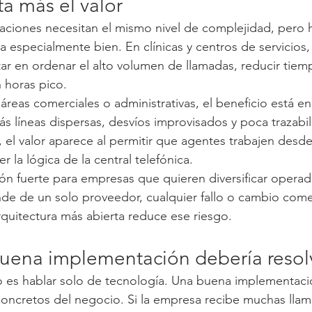
a más el valor
aciones necesitan el mismo nivel de complejidad, pero 
a especialmente bien. En clínicas y centros de servicios,
star en ordenar el alto volumen de llamadas, reducir tie
n horas pico.
reas comerciales o administrativas, el beneficio está en c
ás líneas dispersas, desvíos improvisados y poca trazabil
 el valor aparece al permitir que agentes trabajen desde 
r la lógica de la central telefónica.
n fuerte para empresas que quieren diversificar operado
e de un solo proveedor, cualquier fallo o cambio comer
quitectura más abierta reduce ese riesgo.
uena implementación debería resol
no es hablar solo de tecnología. Una buena implementac
oncretos del negocio. Si la empresa recibe muchas llam