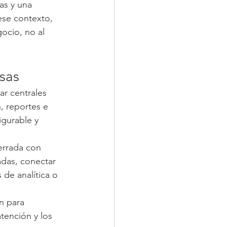
as y una 
se contexto, 
ocio, no al 
sas
r centrales 
, reportes e 
igurable y 
errada con 
adas, conectar 
 de analítica o 
n para 
tención y los 