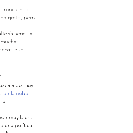
 troncales o 
ea gratis, pero 
oría seria, la 
a muchas 
opacos que 
r
busca algo muy 
a 
en la nube
la 
dir muy bien, 
e una política 