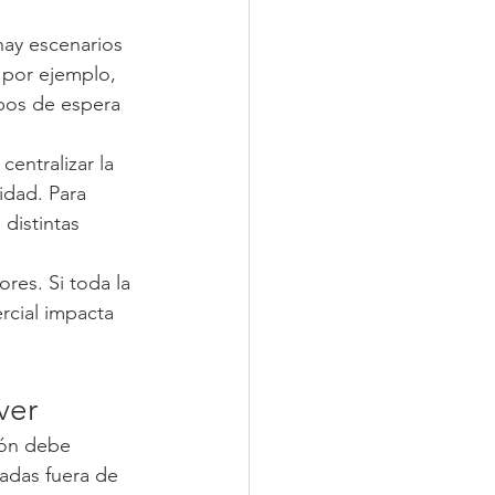
hay escenarios 
 por ejemplo, 
mpos de espera 
entralizar la 
idad. Para 
distintas 
res. Si toda la 
cial impacta 
ver
ión debe 
adas fuera de 