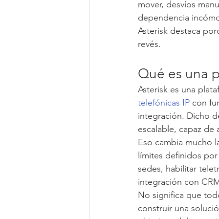
mover, desvíos manua
dependencia incómod
Asterisk destaca por
revés.
Qué es una p
Asterisk es una plat
telefónicas IP
 con fu
integración. Dicho de
escalable, capaz de 
Eso cambia mucho la
límites definidos por
sedes, habilitar tele
integración con CRM
No significa que tod
construir una soluci