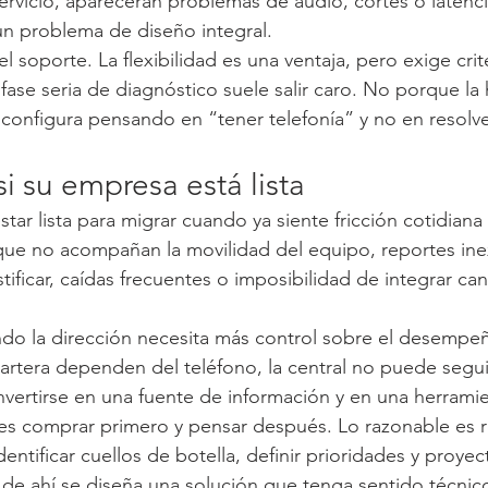
servicio, aparecerán problemas de audio, cortes o latenc
 un problema de diseño integral.
l soporte. La flexibilidad es una ventaja, pero exige crit
fase seria de diagnóstico suele salir caro. No porque la
e configura pensando en “tener telefonía” y no en resolve
 su empresa está lista
tar lista para migrar cuando ya siente fricción cotidiana
que no acompañan la movilidad del equipo, reportes inex
ustificar, caídas frecuentes o imposibilidad de integrar ca
do la dirección necesita más control sobre el desempeño
 cartera dependen del teléfono, la central no puede segu
vertirse en una fuente de información y en una herrami
es comprar primero y pensar después. Lo razonable es rev
dentificar cuellos de botella, definir prioridades y proyec
r de ahí se diseña una solución que tenga sentido técni