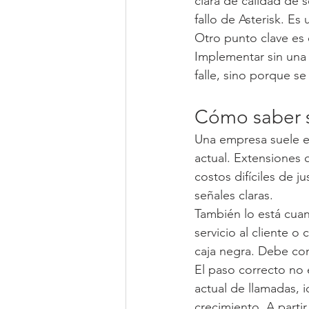
clara de calidad de 
fallo de Asterisk. Es
Otro punto clave es e
Implementar sin una 
falle, sino porque s
Cómo saber si
Una empresa suele es
actual. Extensiones 
costos difíciles de j
señales claras.
También lo está cuan
servicio al cliente o
caja negra. Debe con
El paso correcto no 
actual de llamadas, i
crecimiento. A parti