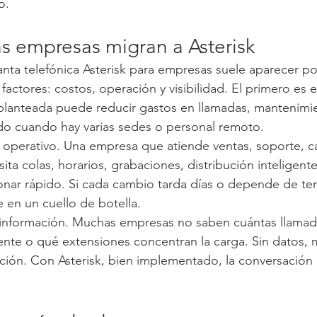
o.
as empresas migran a Asterisk
lanta telefónica Asterisk para empresas suele aparecer po
actores: costos, operación y visibilidad. El primero es 
planteada puede reducir gastos en llamadas, mantenimie
do cuando hay varias sedes o personal remoto.
 operativo. Una empresa que atiende ventas, soporte, ca
ta colas, horarios, grabaciones, distribución inteligent
nar rápido. Si cada cambio tarda días o depende de terc
e en un cuello de botella.
la información. Muchas empresas no saben cuántas llamad
ente o qué extensiones concentran la carga. Sin datos, m
ición. Con Asterisk, bien implementado, la conversació