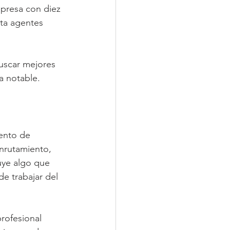
mpresa con diez 
ta agentes 
buscar mejores 
a notable.
iento de 
enrutamiento, 
uye algo que 
e trabajar del 
rofesional 