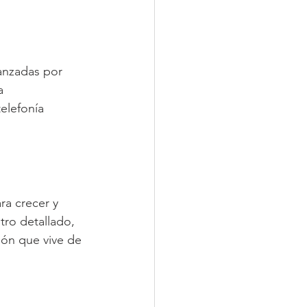
vanzadas por 
a 
elefonía 
a crecer y 
stro detallado, 
ión que vive de 