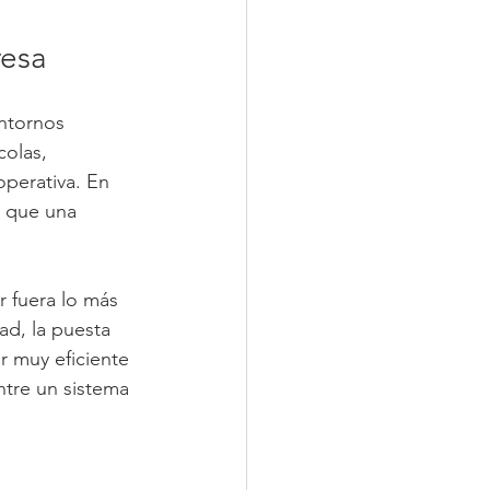
resa
ntornos 
olas, 
operativa. En 
o que una 
r fuera lo más 
ad, la puesta 
r muy eficiente 
ntre un sistema 