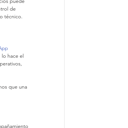
icios puede 
trol de 
o técnico.
App 
 lo hace el 
perativos, 
nos que una 
ompañamiento 