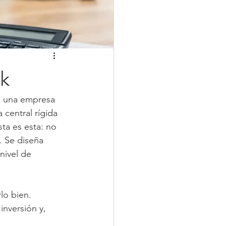
sk
o una empresa 
central rígida 
ta es esta: no 
. Se diseña 
nivel de 
lo bien. 
inversión y, 