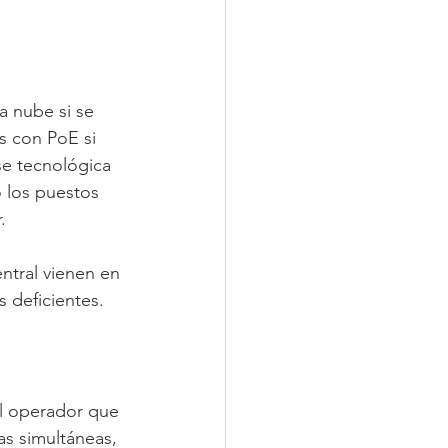
la nube si se 
es con PoE si 
se tecnológica 
 los puestos 
.
ntral vienen en 
s deficientes.
el operador que 
as simultáneas, 